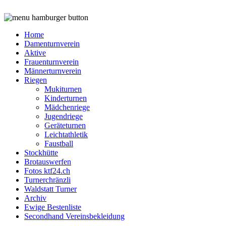
Home
Damenturnverein
Aktive
Frauenturnverein
Männerturnverein
Riegen
Mukiturnen
Kinderturnen
Mädchenriege
Jugendriege
Geräteturnen
Leichtathletik
Faustball
Stockhütte
Brotauswerfen
Fotos ktf24.ch
Turnerchränzli
Waldstatt Turner
Archiv
Ewige Bestenliste
Secondhand Vereinsbekleidung