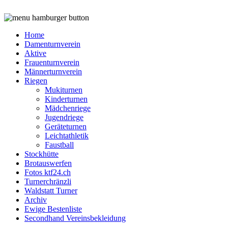
Home
Damenturnverein
Aktive
Frauenturnverein
Männerturnverein
Riegen
Mukiturnen
Kinderturnen
Mädchenriege
Jugendriege
Geräteturnen
Leichtathletik
Faustball
Stockhütte
Brotauswerfen
Fotos ktf24.ch
Turnerchränzli
Waldstatt Turner
Archiv
Ewige Bestenliste
Secondhand Vereinsbekleidung