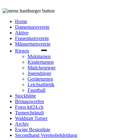
Home
Damenturnverein
Aktive
Frauenturnverein
Männerturnverein
Riegen
Mukiturnen
Kinderturnen
Mädchenriege
Jugendriege
Geräteturnen
Leichtathletik
Faustball
Stockhütte
Brotauswerfen
Fotos ktf24.ch
Turnerchränzli
Waldstatt Turner
Archiv
Ewige Bestenliste
Secondhand Vereinsbekleidung