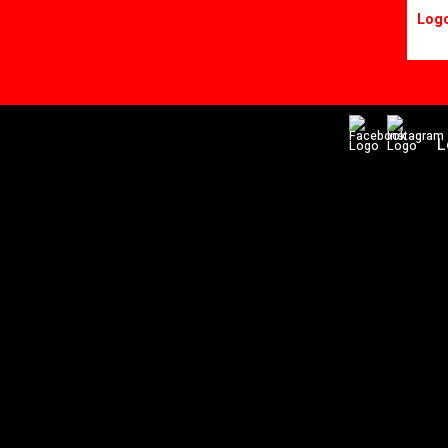
Log
L