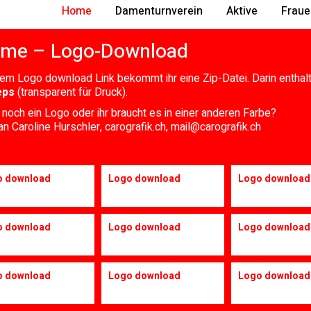
Home
Damenturnverein
Aktive
Fraue
me – Logo-Download
em Logo download Link bekommt ihr eine Zip-Datei. Darin enthalt
eps
(transparent für Druck).
 noch ein Logo oder ihr braucht es in einer anderen Farbe?
an Caroline Hurschler,
carografik.ch
,
mail@carografik.ch
o download
Logo download
Logo download
o download
Logo download
Logo download
o download
Logo download
Logo download