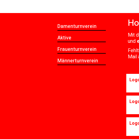
Ho
Damenturnverein
Mit d
Aktive
und
Frauenturnverein
Fehlt
Mail 
Männerturnverein
Log
Log
Log